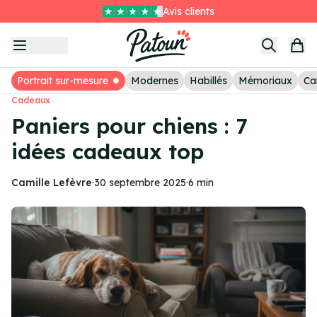
Livraison GRATUITE sans minimum
Item
Le deuxième tableau à -25%
4
of
3
Portrait sur-mesure
Modernes
Habillés
Mémoriaux
Ca
Cadeaux
Paniers pour chiens : 7
idées cadeaux top
Camille Lefèvre
·
30 septembre 2025
·
6 min