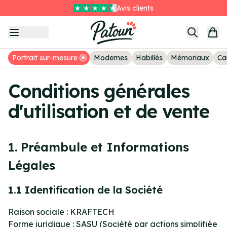
Livraison GRATUITE sans minimum
Item
Le deuxième tableau à -25%
1
Avis clients
of
3
Portrait sur-mesure
Modernes
Habillés
Mémoriaux
Ca
Conditions générales
d'utilisation et de vente
1. Préambule et Informations
Légales
1.1 Identification de la Société
Raison sociale : KRAFTECH
Forme juridique : SASU (Société par actions simplifiée