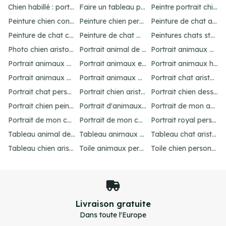
Chien habillé : portraits amusants et uniques
Faire un tableau personnalisé de son chien : idées et options
Peintre portrait chien : personnalisez votre animal
Peinture chien contemporain : personnalisez votre art
Peinture chien personnalisé : créez un chef-d'œuvre unique
Peinture de chat abstrait : idées pour un portrait unique
Peinture de chat connue : inspirations célèbres
Peinture de chat moderne : idées et inspirations uniques
Peintures chats stylisés : idées originales
Photo chien aristocrate : un portrait original
Portrait animal de compagnie : votre guide personnalisé
Portrait animaux aquarelle personnalisé
Portrait animaux dessin : personnalisez votre œuvre
Portrait animaux en costume : offrez un cadeau unique
Portrait animaux humanisés : idées et inspirations uniques
Portrait animaux peinture : créez un chef-d'œuvre unique
Portrait animaux personnalisé : l'art unique
Portrait chat aristocrate : un cadeau personnalisé
Portrait chat personnalisé : idées et options uniques
Portrait chien aristocrate : un cadeau personnalisé
Portrait chien dessin : personnalisez votre œuvre
Portrait chien peinture : personnalisez votre chef-d'œuvre
Portrait d'animaux d'après photo : idées uniques et originales
Portrait de mon animal : personnalisation unique
Portrait de mon chat : idées et options originales
Portrait de mon chien : idées et options originales
Portrait royal personnalisé : offrez un tableau unique
Tableau animal de compagnie : idées créatives et amusantes
Tableau animaux habillés : personnalisez votre portrait
Tableau chat aristocrate : un cadeau raffiné
Tableau chien aristocrate : offrez un cadeau unique
Toile animaux personnalisé : créez un chef-d'œuvre unique
Toile chien personnalisé : créez votre chef-d'œuvre unique
Livraison gratuite
Dans toute l'Europe