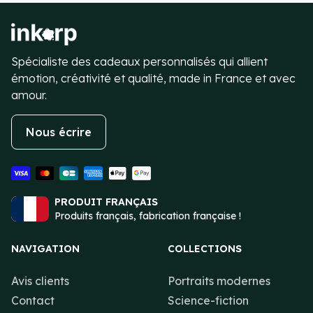
Item
4
of
4
Spécialiste des cadeaux personnalisés qui allient
émotion, créativité et qualité, made in France et avec
amour.
Nous écrire
PRODUIT FRANÇAIS
Produits français, fabrication française !
NAVIGATION
COLLECTIONS
Avis clients
Portraits modernes
Contact
Science-fiction