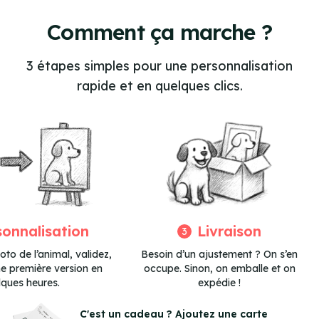
4
of
Comment ça marche ?
4
3 étapes simples pour une personnalisation
rapide et en quelques clics.
sonnalisation
Livraison
3
to de l’animal, validez,
Besoin d’un ajustement ? On s’en
ne première version en
occupe. Sinon, on emballe et on
lques heures.
expédie !
Item
3
C'est un cadeau ? Ajoutez une carte