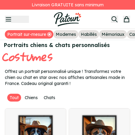
Le deuxième tableau à -25%
Item
Avis clients
2
of
2h 41min 50s
pour recevoir une proposition demain
3
Portrait sur-mesure
Modernes
Habillés
Mémoriaux
Ca
Portraits chiens & chats personnalisés
Costumes
Offrez un portrait personnalisé unique ! Transformez votre
chien ou chat en star avec nos affiches artisanales made in
France. Cadeau original garanti !
Tout
Chiens
Chats