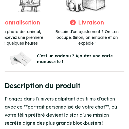
rsonnalisation
Livraison
3
 la photo de l’animal,
Besoin d’un ajustement ? On s’en
et recevez une première
occupe. Sinon, on emballe et on
 en quelques heures.
expédie !
Item
3
C'est un cadeau ? Ajoutez une carte
manuscrite !
of
3
Description du produit
Plongez dans l'univers palpitant des films d'action
avec ce **portrait personnalisé de votre chat**, où
votre félin préféré devient la star d'une mission
secrète digne des plus grands blockbusters !