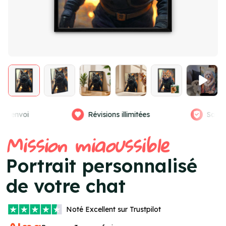
llimitées
Satisfaction garantie
Vra
Item
Mission miaoussible
4
of
Portrait personnalisé
4
de votre chat
Noté
Excellent
sur Trustpilot