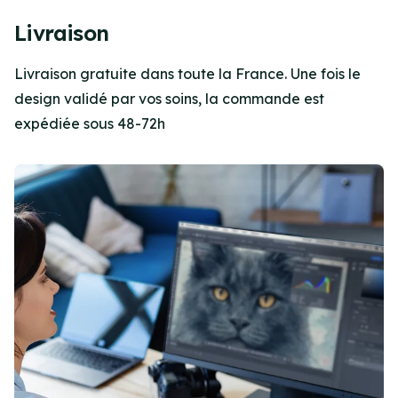
Item
2
Livraison
of
2
Livraison gratuite dans toute la France. Une fois le
design validé par vos soins, la commande est
expédiée sous 48-72h