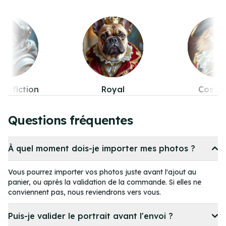
Royal
Costumes
Pop-cul
Item
4
Questions fréquentes
of
11
À quel moment dois-je importer mes photos ?
Vous pourrez importer vos photos juste avant l'ajout au
panier, ou après la validation de la commande. Si elles ne
conviennent pas, nous reviendrons vers vous.
Puis-je valider le portrait avant l'envoi ?