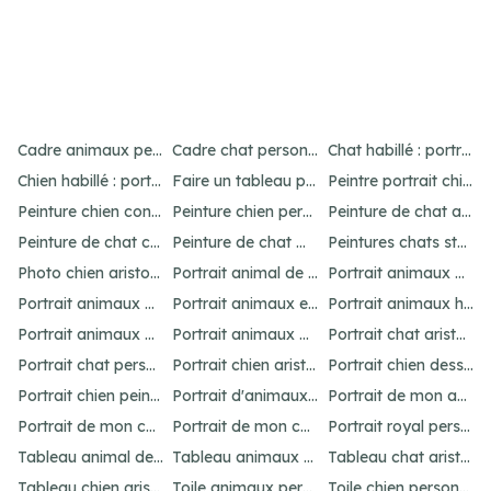
Item
4
Cadre animaux personnalisé : créez un portrait unique
Cadre chat personnalisé : créez un portrait unique
Chat habillé : portraits amusants et uniques
of
Chien habillé : portraits amusants et uniques
Faire un tableau personnalisé de son chien : idées et options
Peintre portrait chien : personnalisez votre animal
21
Peinture chien contemporain : personnalisez votre art
Peinture chien personnalisé : créez un chef-d'œuvre unique
Peinture de chat abstrait : idées pour un portrait unique
Peinture de chat connue : inspirations célèbres
Peinture de chat moderne : idées et inspirations uniques
Peintures chats stylisés : idées originales
Photo chien aristocrate : un portrait original
Portrait animal de compagnie : votre guide personnalisé
Portrait animaux aquarelle personnalisé
Portrait animaux dessin : personnalisez votre œuvre
Portrait animaux en costume : offrez un cadeau unique
Portrait animaux humanisés : idées et inspirations uniques
Portrait animaux peinture : créez un chef-d'œuvre unique
Portrait animaux personnalisé : l'art unique
Portrait chat aristocrate : un cadeau personnalisé
Portrait chat personnalisé : idées et options uniques
Portrait chien aristocrate : un cadeau personnalisé
Portrait chien dessin : personnalisez votre œuvre
Portrait chien peinture : personnalisez votre chef-d'œuvre
Portrait d'animaux d'après photo : idées uniques et originales
Portrait de mon animal : personnalisation unique
Portrait de mon chat : idées et options originales
Portrait de mon chien : idées et options originales
Portrait royal personnalisé : offrez un tableau unique
Tableau animal de compagnie : idées créatives et amusantes
Tableau animaux habillés : personnalisez votre portrait
Tableau chat aristocrate : un cadeau raffiné
Tableau chien aristocrate : offrez un cadeau unique
Toile animaux personnalisé : créez un chef-d'œuvre unique
Toile chien personnalisé : créez votre chef-d'œuvre unique