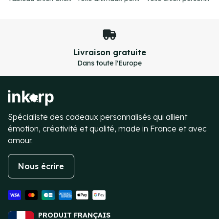
Paiement sécurisé
Transactions 100% sécurisées
Item
4
of
4
Spécialiste des cadeaux personnalisés qui allient
émotion, créativité et qualité, made in France et avec
amour.
Nous écrire
PRODUIT FRANÇAIS