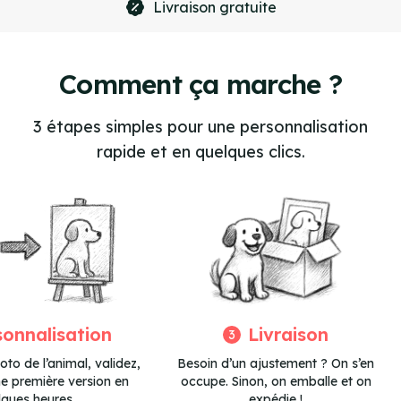
ratuite
Paiement 100
Item
5
of
Comment ça marche ?
4
3 étapes simples pour une personnalisation
rapide et en quelques clics.
sonnalisation
Livraison
3
to de l’animal, validez,
Besoin d’un ajustement ? On s’en
ne première version en
occupe. Sinon, on emballe et on
lques heures.
expédie !