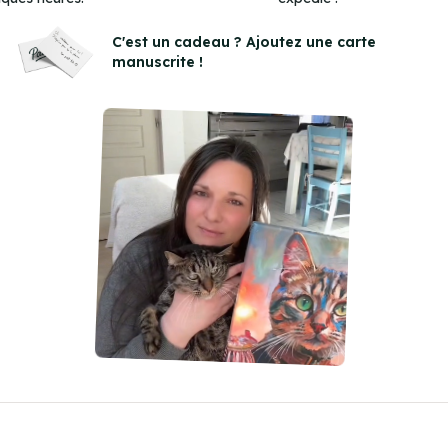
Item
3
C'est un cadeau ? Ajoutez une carte
manuscrite !
of
3