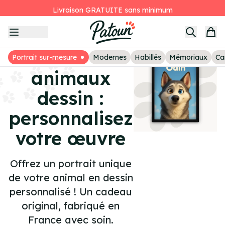
Livraison GRATUITE sans minimum
Item
Le deuxième tableau à -25%
1
Avis clients
of
Portrait
3
Portrait sur-mesure
Modernes
Habillés
Mémoriaux
Ca
animaux
dessin :
personnalisez
votre œuvre
Offrez un portrait unique
de votre animal en dessin
personnalisé ! Un cadeau
original, fabriqué en
France avec soin.