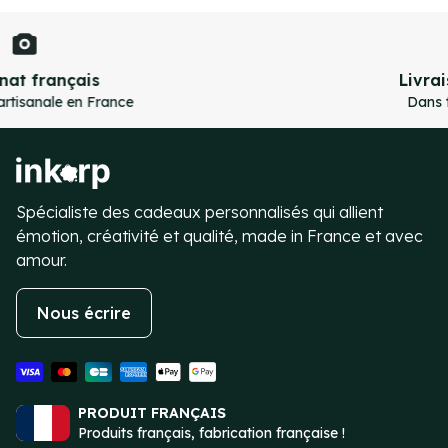
Livraison gratuite
Dans toute l'Europe
Item
3
of
4
Spécialiste des cadeaux personnalisés qui allient
émotion, créativité et qualité, made in France et avec
amour.
Nous écrire
PRODUIT FRANÇAIS
Produits français, fabrication française !