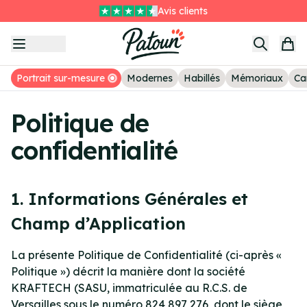
Avis clients
Item
Livraison GRATUITE sans minimum
3
of
3
Portrait sur-mesure
Modernes
Habillés
Mémoriaux
Ca
Politique de
confidentialité
1. Informations Générales et
Champ d’Application
La présente Politique de Confidentialité (ci-après «
Politique ») décrit la manière dont la société
KRAFTECH (SASU, immatriculée au R.C.S. de
Versailles sous le numéro 824 897 276, dont le siège