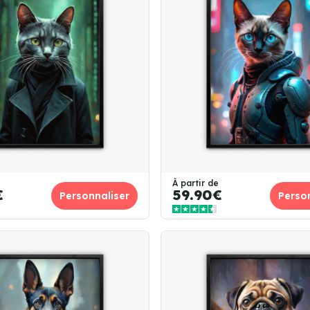
À partir de
€
59.90€
Personnaliser
Perso