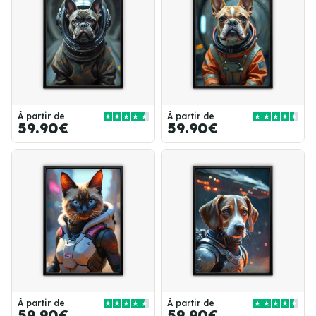
À partir de
À partir de
59.90€
59.90€
À partir de
À partir de
59.90€
59.90€