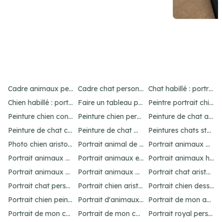
Item
4
Cadre animaux personnalisé : créez un portrait unique
Cadre chat personnalisé : créez un portrait unique
Chat habillé : portraits amusants et uniques
of
Chien habillé : portraits amusants et uniques
Faire un tableau personnalisé de son chien : idées et options
Peintre portrait chien : personnalisez votre animal
21
Peinture chien contemporain : personnalisez votre art
Peinture chien personnalisé : créez un chef-d'œuvre unique
Peinture de chat abstrait : idées pour un portrait unique
Peinture de chat connue : inspirations célèbres
Peinture de chat moderne : idées et inspirations uniques
Peintures chats stylisés : idées originales
Photo chien aristocrate : un portrait original
Portrait animal de compagnie : votre guide personnalisé
Portrait animaux aquarelle personnalisé
Portrait animaux dessin : personnalisez votre œuvre
Portrait animaux en costume : offrez un cadeau unique
Portrait animaux humanisés : idées et inspirations uniques
Portrait animaux peinture : créez un chef-d'œuvre unique
Portrait animaux personnalisé : l'art unique
Portrait chat aristocrate : un cadeau personnalisé
Portrait chat personnalisé : idées et options uniques
Portrait chien aristocrate : un cadeau personnalisé
Portrait chien dessin : personnalisez votre œuvre
Portrait chien peinture : personnalisez votre chef-d'œuvre
Portrait d'animaux d'après photo : idées uniques et originales
Portrait de mon animal : personnalisation unique
Portrait de mon chat : idées et options originales
Portrait de mon chien : idées et options originales
Portrait royal personnalisé : offrez un tableau unique