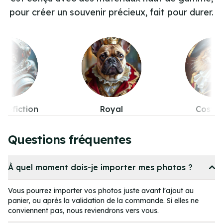
pour créer un souvenir précieux, fait pour durer.
Royal
Costumes
Pop-cul
Item
4
Questions fréquentes
of
11
À quel moment dois-je importer mes photos ?
Vous pourrez importer vos photos juste avant l'ajout au
panier, ou après la validation de la commande. Si elles ne
conviennent pas, nous reviendrons vers vous.