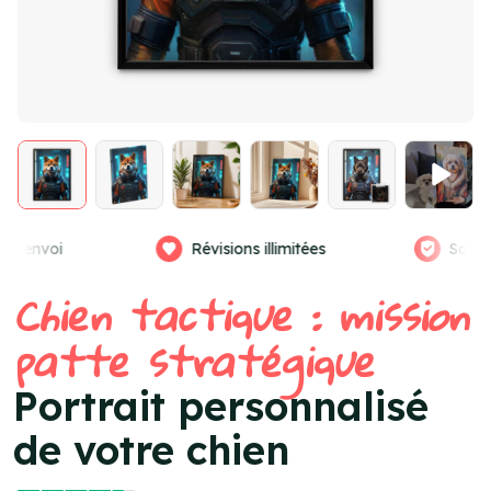
llimitées
Satisfaction garantie
Vra
Item
Chien tactique : mission
4
of
patte stratégique
4
Portrait personnalisé
de votre chien