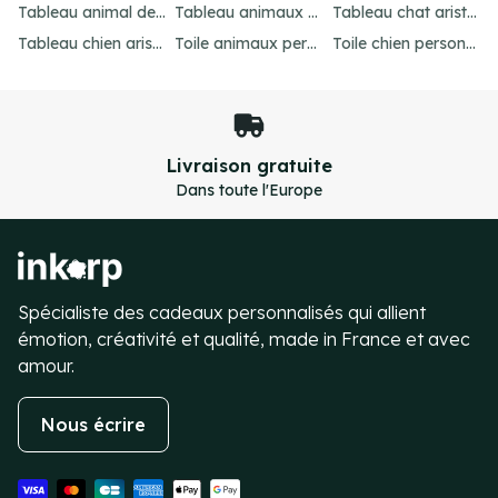
Tableau animal de compagnie : idées créatives et amusantes
Tableau animaux habillés : personnalisez votre portrait
Tableau chat aristocrate : un cadeau raffiné
Tableau chien aristocrate : offrez un cadeau unique
Toile animaux personnalisé : créez un chef-d'œuvre unique
Toile chien personnalisé : créez votre chef-d'œuvre unique
Paiement sécurisé
Transactions 100% sécurisées
Item
4
of
4
Spécialiste des cadeaux personnalisés qui allient
émotion, créativité et qualité, made in France et avec
amour.
Nous écrire