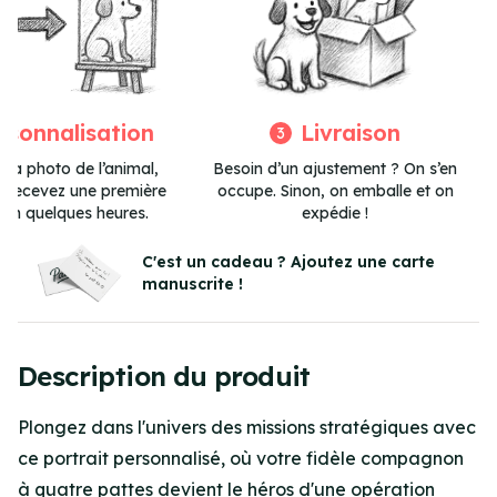
rsonnalisation
Livraison
3
 la photo de l’animal,
Besoin d’un ajustement ? On s’en
et recevez une première
occupe. Sinon, on emballe et on
 en quelques heures.
expédie !
Item
3
C'est un cadeau ? Ajoutez une carte
manuscrite !
of
3
Description du produit
Plongez dans l'univers des missions stratégiques avec
ce portrait personnalisé, où votre fidèle compagnon
à quatre pattes devient le héros d'une opération