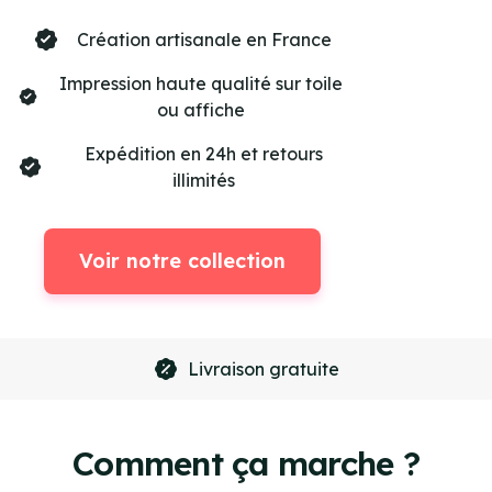
Création artisanale en France
Impression haute qualité sur toile
ou affiche
Expédition en 24h et retours
illimités
Voir notre collection
Livraison gratuite
Item
4
of
Comment ça marche ?
4