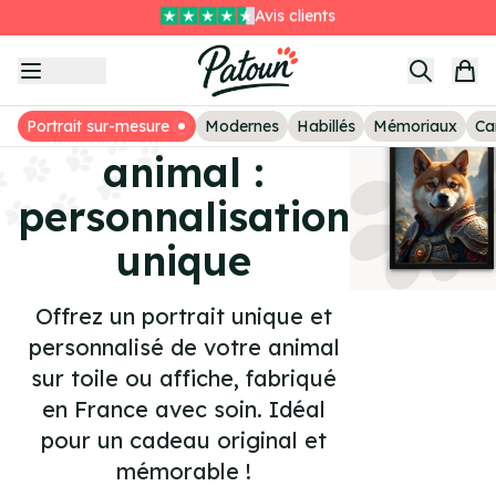
Livraison GRATUITE sans minimum
Item
Le deuxième tableau à -25%
1
Avis clients
of
Portrait de mon
3
Portrait sur-mesure
Modernes
Habillés
Mémoriaux
Ca
animal :
personnalisation
unique
Offrez un portrait unique et
personnalisé de votre animal
sur toile ou affiche, fabriqué
en France avec soin. Idéal
pour un cadeau original et
mémorable !