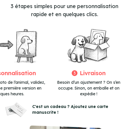
3 étapes simples pour une personnalisation
rapide et en quelques clics.
sonnalisation
Livraison
3
to de l’animal, validez,
Besoin d’un ajustement ? On s’en
ne première version en
occupe. Sinon, on emballe et on
lques heures.
expédie !
Item
3
C'est un cadeau ? Ajoutez une carte
manuscrite !
of
3