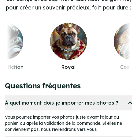
pour créer un souvenir précieux, fait pour durer.
Royal
Costumes
Pop-cul
Item
4
Questions fréquentes
of
11
À quel moment dois-je importer mes photos ?
Vous pourrez importer vos photos juste avant l'ajout au
panier, ou après la validation de la commande. Si elles ne
conviennent pas, nous reviendrons vers vous.