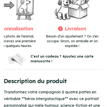
rsonnalisation
Livraison
3
 la photo de l’animal,
Besoin d’un ajustement ? On s’en
et recevez une première
occupe. Sinon, on emballe et on
 en quelques heures.
expédie !
Item
3
C'est un cadeau ? Ajoutez une carte
manuscrite !
of
3
Description du produit
Transformez votre compagnon à quatre pattes en
véritable **héros intergalactique** avec ce portrait
personnalisé qui mêle humour, science-fiction et une