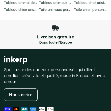
Tableau animal de compagnie : idées créatives et amusantes
Tableau animaux habillés : personnalisez votre portrait
Tableau chat aristocrate : un cadeau raffiné
Tableau chien aristocrate : offrez un cadeau unique
Toile animaux personnalisé : créez un chef-d'œuvre unique
Toile chien personnalisé : créez votre chef-d'œuvre unique
Paiement sécurisé
Transactions 100% sécurisées
Item
4
of
4
Spécialiste des cadeaux personnalisés qui allient
émotion, créativité et qualité, made in France et avec
amour.
Nous écrire