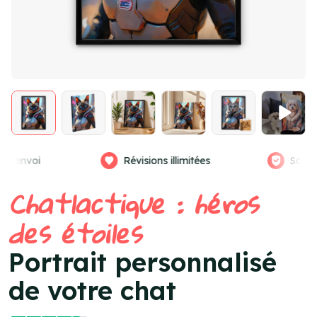
llimitées
Satisfaction garantie
Vra
Item
Chatlactique : héros
4
of
des étoiles
4
Portrait personnalisé
de votre chat