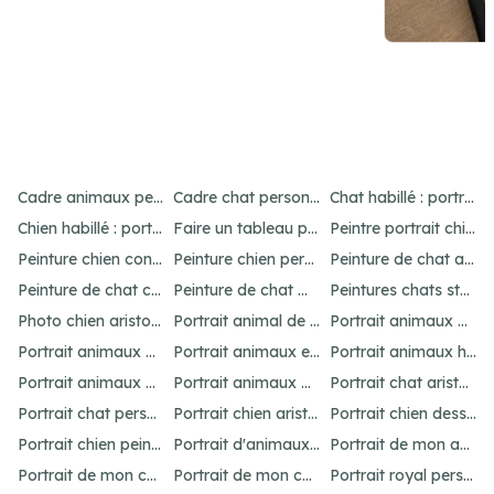
Item
4
Cadre animaux personnalisé : créez un portrait unique
Cadre chat personnalisé : créez un portrait unique
Chat habillé : portraits amusants et uniques
of
Chien habillé : portraits amusants et uniques
Faire un tableau personnalisé de son chien : idées et options
Peintre portrait chien : personnalisez votre animal
21
Peinture chien contemporain : personnalisez votre art
Peinture chien personnalisé : créez un chef-d'œuvre unique
Peinture de chat abstrait : idées pour un portrait unique
Peinture de chat connue : inspirations célèbres
Peinture de chat moderne : idées et inspirations uniques
Peintures chats stylisés : idées originales
Photo chien aristocrate : un portrait original
Portrait animal de compagnie : votre guide personnalisé
Portrait animaux aquarelle personnalisé
Portrait animaux dessin : personnalisez votre œuvre
Portrait animaux en costume : offrez un cadeau unique
Portrait animaux humanisés : idées et inspirations uniques
Portrait animaux peinture : créez un chef-d'œuvre unique
Portrait animaux personnalisé : l'art unique
Portrait chat aristocrate : un cadeau personnalisé
Portrait chat personnalisé : idées et options uniques
Portrait chien aristocrate : un cadeau personnalisé
Portrait chien dessin : personnalisez votre œuvre
Portrait chien peinture : personnalisez votre chef-d'œuvre
Portrait d'animaux d'après photo : idées uniques et originales
Portrait de mon animal : personnalisation unique
Portrait de mon chat : idées et options originales
Portrait de mon chien : idées et options originales
Portrait royal personnalisé : offrez un tableau unique