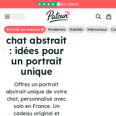
Avis clients
Item
Livraison GRATUITE sans minimum
3
of
Peinture de
3
Portrait sur-mesure
Modernes
Habillés
Mémoriaux
Ca
chat abstrait
: idées pour
un portrait
unique
Offrez un portrait
abstrait unique de votre
chat, personnalisé avec
soin en France. Un
cadeau original et