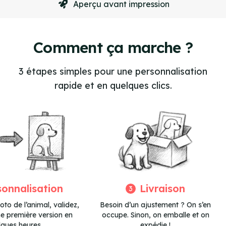
Aperçu avant impression
Item
2
of
Comment ça marche ?
4
3 étapes simples pour une personnalisation
rapide et en quelques clics.
sonnalisation
Livraison
3
to de l’animal, validez,
Besoin d’un ajustement ? On s’en
ne première version en
occupe. Sinon, on emballe et on
lques heures.
expédie !