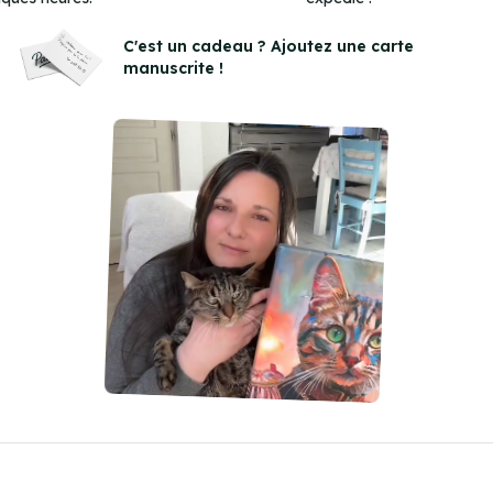
Item
3
C'est un cadeau ? Ajoutez une carte
manuscrite !
of
3