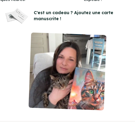
Item
3
C'est un cadeau ? Ajoutez une carte
manuscrite !
of
3