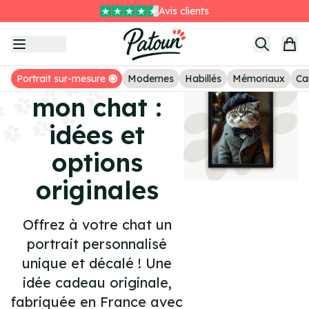
Livraison GRATUITE sans minimum
Item
Le deuxième tableau à -25%
1
Avis clients
of
Portrait de
3
Portrait sur-mesure
Modernes
Habillés
Mémoriaux
Ca
mon chat :
idées et
options
originales
Offrez à votre chat un
portrait personnalisé
unique et décalé ! Une
idée cadeau originale,
fabriquée en France avec