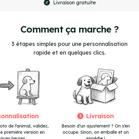
Livraison gratuite
Item
4
of
Comment ça marche ?
4
3 étapes simples pour une personnalisation
rapide et en quelques clics.
sonnalisation
Livraison
3
to de l’animal, validez,
Besoin d’un ajustement ? On s’en
ne première version en
occupe. Sinon, on emballe et on
lques heures.
expédie !