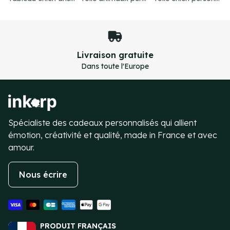
Paiement sécurisé
Transactions 100% sécurisées
Item
4
of
4
Spécialiste des cadeaux personnalisés qui allient
émotion, créativité et qualité, made in France et avec
amour.
Nous écrire
PRODUIT FRANÇAIS