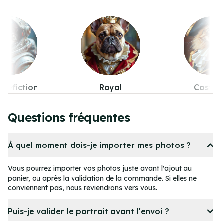
Royal
Costumes
Pop-cul
Item
4
Questions fréquentes
of
11
À quel moment dois-je importer mes photos ?
Vous pourrez importer vos photos juste avant l'ajout au
panier, ou après la validation de la commande. Si elles ne
conviennent pas, nous reviendrons vers vous.
Puis-je valider le portrait avant l'envoi ?