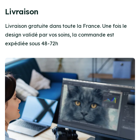
Item
4
Livraison
of
4
Livraison gratuite dans toute la France. Une fois le
design validé par vos soins, la commande est
expédiée sous 48-72h