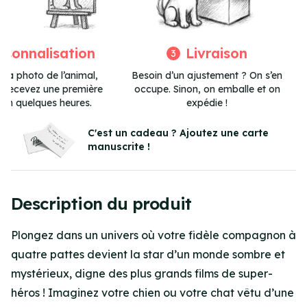
rsonnalisation
Livraison
3
 la photo de l’animal,
Besoin d’un ajustement ? On s’en
et recevez une première
occupe. Sinon, on emballe et on
 en quelques heures.
expédie !
Item
3
C'est un cadeau ? Ajoutez une carte
manuscrite !
of
3
Description du produit
Plongez dans un univers où votre fidèle compagnon à
quatre pattes devient la star d’un monde sombre et
mystérieux, digne des plus grands films de super-
héros ! Imaginez votre chien ou votre chat vêtu d’une