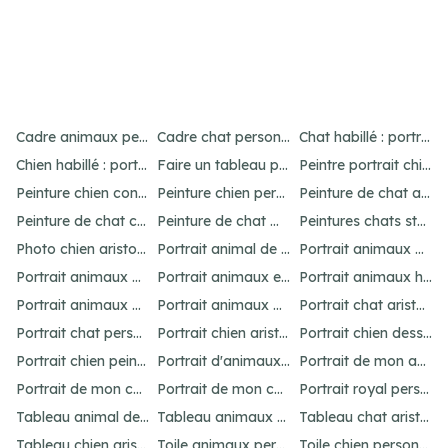
Item
4
Cadre animaux personnalisé : créez un portrait unique
Cadre chat personnalisé : créez un portrait unique
Chat habillé : portraits amusants et uniques
of
Chien habillé : portraits amusants et uniques
Faire un tableau personnalisé de son chien : idées et options
Peintre portrait chien : personnalisez votre animal
21
Peinture chien contemporain : personnalisez votre art
Peinture chien personnalisé : créez un chef-d'œuvre unique
Peinture de chat abstrait : idées pour un portrait unique
Peinture de chat connue : inspirations célèbres
Peinture de chat moderne : idées et inspirations uniques
Peintures chats stylisés : idées originales
Photo chien aristocrate : un portrait original
Portrait animal de compagnie : votre guide personnalisé
Portrait animaux aquarelle personnalisé
Portrait animaux dessin : personnalisez votre œuvre
Portrait animaux en costume : offrez un cadeau unique
Portrait animaux humanisés : idées et inspirations uniques
Portrait animaux peinture : créez un chef-d'œuvre unique
Portrait animaux personnalisé : l'art unique
Portrait chat aristocrate : un cadeau personnalisé
Portrait chat personnalisé : idées et options uniques
Portrait chien aristocrate : un cadeau personnalisé
Portrait chien dessin : personnalisez votre œuvre
Portrait chien peinture : personnalisez votre chef-d'œuvre
Portrait d'animaux d'après photo : idées uniques et originales
Portrait de mon animal : personnalisation unique
Portrait de mon chat : idées et options originales
Portrait de mon chien : idées et options originales
Portrait royal personnalisé : offrez un tableau unique
Tableau animal de compagnie : idées créatives et amusantes
Tableau animaux habillés : personnalisez votre portrait
Tableau chat aristocrate : un cadeau raffiné
Tableau chien aristocrate : offrez un cadeau unique
Toile animaux personnalisé : créez un chef-d'œuvre unique
Toile chien personnalisé : créez votre chef-d'œuvre unique