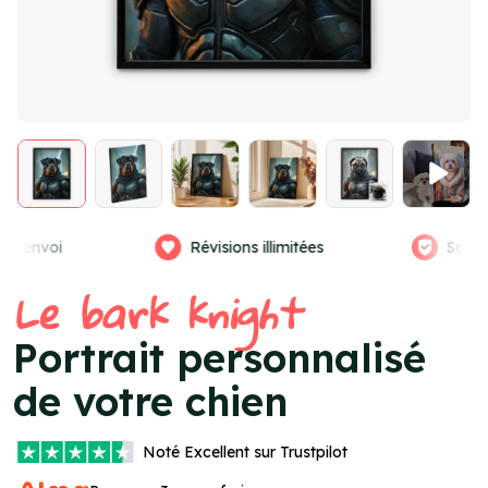
llimitées
Satisfaction garantie
Vra
Item
Le bark knight
4
of
Portrait personnalisé
4
de votre chien
Noté
Excellent
sur Trustpilot