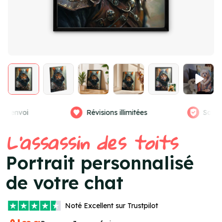
llimitées
Satisfaction garantie
Vra
Item
L'assassin des toits
4
of
Portrait personnalisé
4
de votre chat
Noté
Excellent
sur Trustpilot