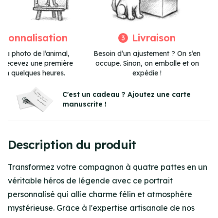
rsonnalisation
Livraison
3
 la photo de l’animal,
Besoin d’un ajustement ? On s’en
et recevez une première
occupe. Sinon, on emballe et on
 en quelques heures.
expédie !
Item
3
C'est un cadeau ? Ajoutez une carte
manuscrite !
of
3
Description du produit
Transformez votre compagnon à quatre pattes en un
véritable héros de légende avec ce portrait
personnalisé qui allie charme félin et atmosphère
mystérieuse. Grâce à l'expertise artisanale de nos