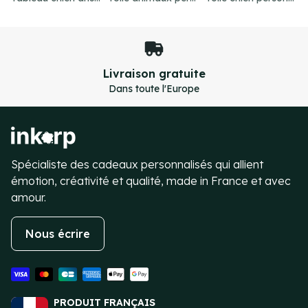
Paiement sécurisé
Transactions 100% sécurisées
Item
4
of
4
Spécialiste des cadeaux personnalisés qui allient
émotion, créativité et qualité, made in France et avec
amour.
Nous écrire
PRODUIT FRANÇAIS