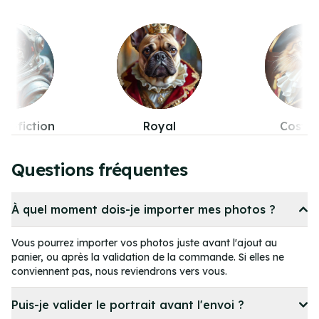
Royal
Costumes
Pop-cul
Item
4
Questions fréquentes
of
11
À quel moment dois-je importer mes photos ?
Vous pourrez importer vos photos juste avant l'ajout au
panier, ou après la validation de la commande. Si elles ne
conviennent pas, nous reviendrons vers vous.
Puis-je valider le portrait avant l'envoi ?