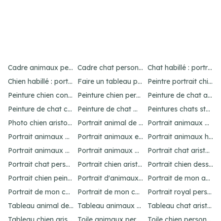
Item
4
Cadre animaux personnalisé : créez un portrait unique
Cadre chat personnalisé : créez un portrait unique
Chat habillé : portraits amusants et uniques
of
Chien habillé : portraits amusants et uniques
Faire un tableau personnalisé de son chien : idées et options
Peintre portrait chien : personnalisez votre animal
21
Peinture chien contemporain : personnalisez votre art
Peinture chien personnalisé : créez un chef-d'œuvre unique
Peinture de chat abstrait : idées pour un portrait unique
Peinture de chat connue : inspirations célèbres
Peinture de chat moderne : idées et inspirations uniques
Peintures chats stylisés : idées originales
Photo chien aristocrate : un portrait original
Portrait animal de compagnie : votre guide personnalisé
Portrait animaux aquarelle personnalisé
Portrait animaux dessin : personnalisez votre œuvre
Portrait animaux en costume : offrez un cadeau unique
Portrait animaux humanisés : idées et inspirations uniques
Portrait animaux peinture : créez un chef-d'œuvre unique
Portrait animaux personnalisé : l'art unique
Portrait chat aristocrate : un cadeau personnalisé
Portrait chat personnalisé : idées et options uniques
Portrait chien aristocrate : un cadeau personnalisé
Portrait chien dessin : personnalisez votre œuvre
Portrait chien peinture : personnalisez votre chef-d'œuvre
Portrait d'animaux d'après photo : idées uniques et originales
Portrait de mon animal : personnalisation unique
Portrait de mon chat : idées et options originales
Portrait de mon chien : idées et options originales
Portrait royal personnalisé : offrez un tableau unique
Tableau animal de compagnie : idées créatives et amusantes
Tableau animaux habillés : personnalisez votre portrait
Tableau chat aristocrate : un cadeau raffiné
Tableau chien aristocrate : offrez un cadeau unique
Toile animaux personnalisé : créez un chef-d'œuvre unique
Toile chien personnalisé : créez votre chef-d'œuvre unique