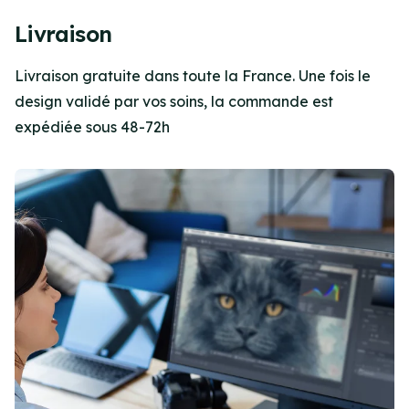
Item
2
Livraison
of
2
Livraison gratuite dans toute la France. Une fois le
design validé par vos soins, la commande est
expédiée sous 48-72h