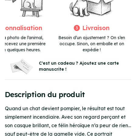
rsonnalisation
Livraison
3
 la photo de l’animal,
Besoin d’un ajustement ? On s’en
et recevez une première
occupe. Sinon, on emballe et on
 en quelques heures.
expédie !
Item
3
C'est un cadeau ? Ajoutez une carte
manuscrite !
of
3
Description du produit
Quand un chat devient pompier, le résultat est tout
simplement incendiaire. Avec son regard perçant et
son casque brillant, ce félin héroïque n’a peur de rien…
sauf peut-être de la gamelle vide. Ce portrait