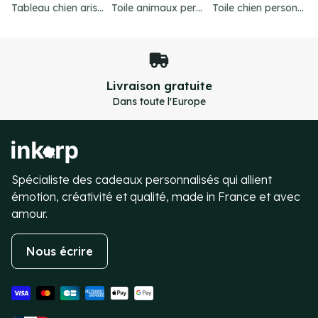
Tableau chien aristocrate : offrez un cadeau unique
Toile animaux personnalisé : créez un chef-d'œuvre unique
Toile chien personnalisé : créez votre chef-d'œuvre unique
Paiement sécurisé
Transactions 100% sécurisées
Item
4
of
4
Spécialiste des cadeaux personnalisés qui allient
émotion, créativité et qualité, made in France et avec
amour.
Nous écrire