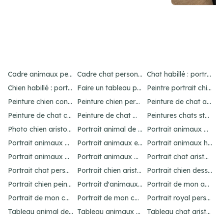
Item
4
Cadre animaux personnalisé : créez un portrait unique
Cadre chat personnalisé : créez un portrait unique
Chat habillé : portraits amusants et uniques
of
Chien habillé : portraits amusants et uniques
Faire un tableau personnalisé de son chien : idées et options
Peintre portrait chien : personnalisez votre animal
21
Peinture chien contemporain : personnalisez votre art
Peinture chien personnalisé : créez un chef-d'œuvre unique
Peinture de chat abstrait : idées pour un portrait unique
Peinture de chat connue : inspirations célèbres
Peinture de chat moderne : idées et inspirations uniques
Peintures chats stylisés : idées originales
Photo chien aristocrate : un portrait original
Portrait animal de compagnie : votre guide personnalisé
Portrait animaux aquarelle personnalisé
Portrait animaux dessin : personnalisez votre œuvre
Portrait animaux en costume : offrez un cadeau unique
Portrait animaux humanisés : idées et inspirations uniques
Portrait animaux peinture : créez un chef-d'œuvre unique
Portrait animaux personnalisé : l'art unique
Portrait chat aristocrate : un cadeau personnalisé
Portrait chat personnalisé : idées et options uniques
Portrait chien aristocrate : un cadeau personnalisé
Portrait chien dessin : personnalisez votre œuvre
Portrait chien peinture : personnalisez votre chef-d'œuvre
Portrait d'animaux d'après photo : idées uniques et originales
Portrait de mon animal : personnalisation unique
Portrait de mon chat : idées et options originales
Portrait de mon chien : idées et options originales
Portrait royal personnalisé : offrez un tableau unique
Tableau animal de compagnie : idées créatives et amusantes
Tableau animaux habillés : personnalisez votre portrait
Tableau chat aristocrate : un cadeau raffiné