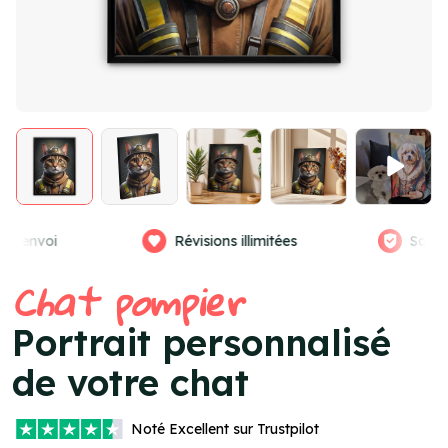
llimitées
Satisfaction garantie
Vra
Item
Chat pompier
4
of
Portrait personnalisé
4
de votre chat
Noté
Excellent
sur Trustpilot