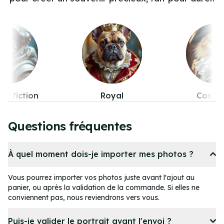
Royal
Costumes
Pop-cul
Item
4
Questions fréquentes
of
11
À quel moment dois-je importer mes photos ?
Vous pourrez importer vos photos juste avant l'ajout au
panier, ou après la validation de la commande. Si elles ne
conviennent pas, nous reviendrons vers vous.
Puis-je valider le portrait avant l'envoi ?