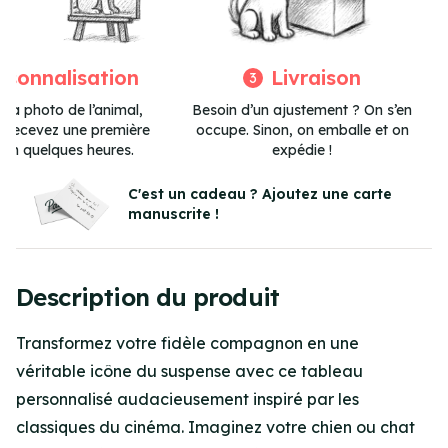
rsonnalisation
Livraison
3
 la photo de l’animal,
Besoin d’un ajustement ? On s’en
et recevez une première
occupe. Sinon, on emballe et on
 en quelques heures.
expédie !
Item
3
C'est un cadeau ? Ajoutez une carte
manuscrite !
of
3
Description du produit
Transformez votre fidèle compagnon en une
véritable icône du suspense avec ce tableau
personnalisé audacieusement inspiré par les
classiques du cinéma. Imaginez votre chien ou chat