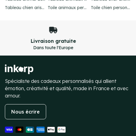
Tableau chien aristocrate : offrez un cadeau unique
Toile animaux personnalisé : créez un chef-d'œuvre unique
Toile chien personnalisé : créez votre chef-d'œuvre unique
Paiement sécurisé
Transactions 100% sécurisées
Item
5
of
4
Spécialiste des cadeaux personnalisés qui allient
émotion, créativité et qualité, made in France et avec
amour.
Nous écrire