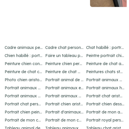
Item
5
Cadre animaux personnalisé : créez un portrait unique
Cadre chat personnalisé : créez un portrait unique
Chat habillé : portraits amusants et uniques
of
Chien habillé : portraits amusants et uniques
Faire un tableau personnalisé de son chien : idées et options
Peintre portrait chien : personnalisez votre animal
21
Peinture chien contemporain : personnalisez votre art
Peinture chien personnalisé : créez un chef-d'œuvre unique
Peinture de chat abstrait : idées pour un portrait unique
Peinture de chat connue : inspirations célèbres
Peinture de chat moderne : idées et inspirations uniques
Peintures chats stylisés : idées originales
Photo chien aristocrate : un portrait original
Portrait animal de compagnie : votre guide personnalisé
Portrait animaux aquarelle personnalisé
Portrait animaux dessin : personnalisez votre œuvre
Portrait animaux en costume : offrez un cadeau unique
Portrait animaux humanisés : idées et inspirations uniques
Portrait animaux peinture : créez un chef-d'œuvre unique
Portrait animaux personnalisé : l'art unique
Portrait chat aristocrate : un cadeau personnalisé
Portrait chat personnalisé : idées et options uniques
Portrait chien aristocrate : un cadeau personnalisé
Portrait chien dessin : personnalisez votre œuvre
Portrait chien peinture : personnalisez votre chef-d'œuvre
Portrait d'animaux d'après photo : idées uniques et originales
Portrait de mon animal : personnalisation unique
Portrait de mon chat : idées et options originales
Portrait de mon chien : idées et options originales
Portrait royal personnalisé : offrez un tableau unique
Tableau animal de compagnie : idées créatives et amusantes
Tableau animaux habillés : personnalisez votre portrait
Tableau chat aristocrate : un cadeau raffiné