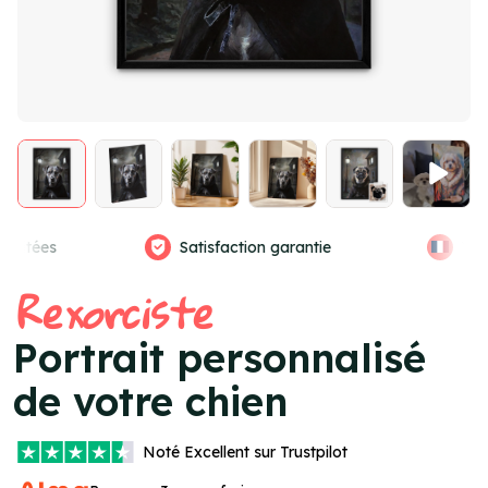
n garantie
Vrais graphistes
Aper
Item
Rexorciste
1
of
Portrait personnalisé
4
de votre chien
Noté
Excellent
sur Trustpilot