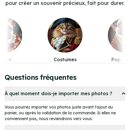
pour créer un souvenir précieux, fait pour durer.
stumes
Pop-culture
Fanta
Item
5
Questions fréquentes
of
11
À quel moment dois-je importer mes photos ?
Vous pourrez importer vos photos juste avant l'ajout au
panier, ou après la validation de la commande. Si elles ne
conviennent pas, nous reviendrons vers vous.