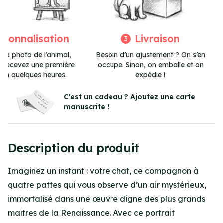
rsonnalisation
Livraison
3
 la photo de l’animal,
Besoin d’un ajustement ? On s’en
et recevez une première
occupe. Sinon, on emballe et on
 en quelques heures.
expédie !
Item
3
C'est un cadeau ? Ajoutez une carte
manuscrite !
of
3
Description du produit
Imaginez un instant : votre chat, ce compagnon à
quatre pattes qui vous observe d’un air mystérieux,
immortalisé dans une œuvre digne des plus grands
maîtres de la Renaissance. Avec ce portrait