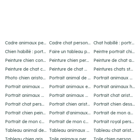
Item
5
Cadre animaux personnalisé : créez un portrait unique
Cadre chat personnalisé : créez un portrait unique
Chat habillé : portraits amusants et uniques
of
Chien habillé : portraits amusants et uniques
Faire un tableau personnalisé de son chien : idées et options
Peintre portrait chien : personnalisez votre animal
21
Peinture chien contemporain : personnalisez votre art
Peinture chien personnalisé : créez un chef-d'œuvre unique
Peinture de chat abstrait : idées pour un portrait unique
Peinture de chat connue : inspirations célèbres
Peinture de chat moderne : idées et inspirations uniques
Peintures chats stylisés : idées originales
Photo chien aristocrate : un portrait original
Portrait animal de compagnie : votre guide personnalisé
Portrait animaux aquarelle personnalisé
Portrait animaux dessin : personnalisez votre œuvre
Portrait animaux en costume : offrez un cadeau unique
Portrait animaux humanisés : idées et inspirations uniques
Portrait animaux peinture : créez un chef-d'œuvre unique
Portrait animaux personnalisé : l'art unique
Portrait chat aristocrate : un cadeau personnalisé
Portrait chat personnalisé : idées et options uniques
Portrait chien aristocrate : un cadeau personnalisé
Portrait chien dessin : personnalisez votre œuvre
Portrait chien peinture : personnalisez votre chef-d'œuvre
Portrait d'animaux d'après photo : idées uniques et originales
Portrait de mon animal : personnalisation unique
Portrait de mon chat : idées et options originales
Portrait de mon chien : idées et options originales
Portrait royal personnalisé : offrez un tableau unique
Tableau animal de compagnie : idées créatives et amusantes
Tableau animaux habillés : personnalisez votre portrait
Tableau chat aristocrate : un cadeau raffiné
Tableau chien aristocrate : offrez un cadeau unique
Toile animaux personnalisé : créez un chef-d'œuvre unique
Toile chien personnalisé : créez votre chef-d'œuvre unique