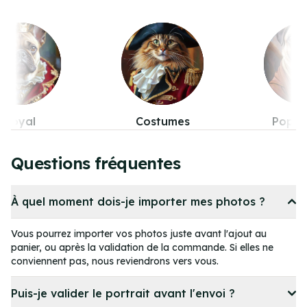
stumes
Pop-culture
Fanta
Item
5
Questions fréquentes
of
11
À quel moment dois-je importer mes photos ?
Vous pourrez importer vos photos juste avant l'ajout au
panier, ou après la validation de la commande. Si elles ne
conviennent pas, nous reviendrons vers vous.
Puis-je valider le portrait avant l'envoi ?