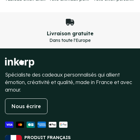
Satisfaction garantie
Retours sur le design illimités
Item
1
of
4
Spécialiste des cadeaux personnalisés qui allient
émotion, créativité et qualité, made in France et avec
amour.
Nous écrire
PRODUIT FRANÇAIS