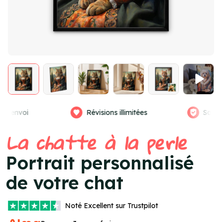
n garantie
Vrais graphistes
Aper
Item
La chatte à la perle
1
of
Portrait personnalisé
4
de votre chat
Noté
Excellent
sur Trustpilot