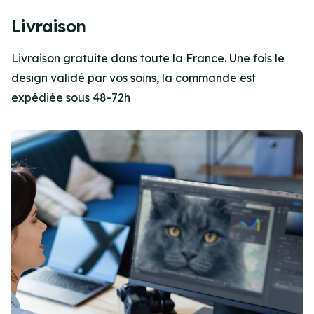
Item
1
Livraison
of
2
Livraison gratuite dans toute la France. Une fois le
design validé par vos soins, la commande est
expédiée sous 48-72h