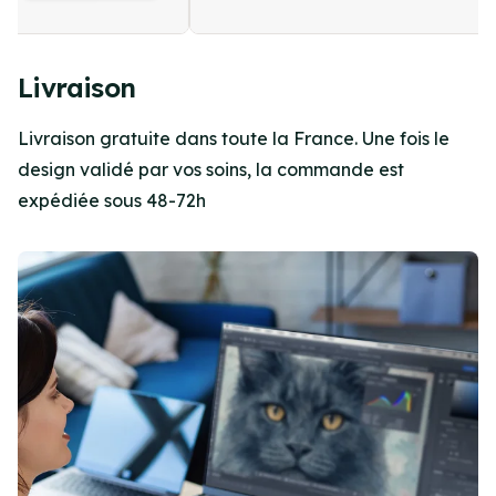
Item
5
Livraison
of
4
Livraison gratuite dans toute la France. Une fois le
design validé par vos soins, la commande est
expédiée sous 48-72h