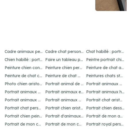
Item
5
Cadre animaux personnalisé : créez un portrait unique
Cadre chat personnalisé : créez un portrait unique
Chat habillé : portraits amusants et uniques
of
Chien habillé : portraits amusants et uniques
Faire un tableau personnalisé de son chien : idées et options
Peintre portrait chien : personnalisez votre animal
21
Peinture chien contemporain : personnalisez votre art
Peinture chien personnalisé : créez un chef-d'œuvre unique
Peinture de chat abstrait : idées pour un portrait unique
Peinture de chat connue : inspirations célèbres
Peinture de chat moderne : idées et inspirations uniques
Peintures chats stylisés : idées originales
Photo chien aristocrate : un portrait original
Portrait animal de compagnie : votre guide personnalisé
Portrait animaux aquarelle personnalisé
Portrait animaux dessin : personnalisez votre œuvre
Portrait animaux en costume : offrez un cadeau unique
Portrait animaux humanisés : idées et inspirations uniques
Portrait animaux peinture : créez un chef-d'œuvre unique
Portrait animaux personnalisé : l'art unique
Portrait chat aristocrate : un cadeau personnalisé
Portrait chat personnalisé : idées et options uniques
Portrait chien aristocrate : un cadeau personnalisé
Portrait chien dessin : personnalisez votre œuvre
Portrait chien peinture : personnalisez votre chef-d'œuvre
Portrait d'animaux d'après photo : idées uniques et originales
Portrait de mon animal : personnalisation unique
Portrait de mon chat : idées et options originales
Portrait de mon chien : idées et options originales
Portrait royal personnalisé : offrez un tableau unique