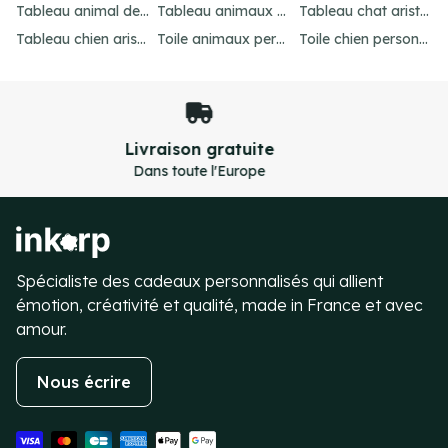
Tableau animal de compagnie : idées créatives et amusantes
Tableau animaux habillés : personnalisez votre portrait
Tableau chat aristocrate : un cadeau raffiné
Tableau chien aristocrate : offrez un cadeau unique
Toile animaux personnalisé : créez un chef-d'œuvre unique
Toile chien personnalisé : créez votre chef-d'œuvre unique
ement sécurisé
Satis
tions 100% sécurisées
Retours 
Item
5
of
4
Spécialiste des cadeaux personnalisés qui allient
émotion, créativité et qualité, made in France et avec
amour.
Nous écrire