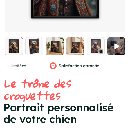
tion garantie
Vrais graphistes
A
Item
Le trône des
5
of
croquettes
4
Portrait personnalisé
de votre chien