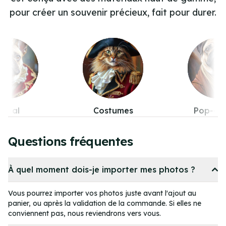
pour créer un souvenir précieux, fait pour durer.
stumes
Pop-culture
Fanta
Item
5
Questions fréquentes
of
11
À quel moment dois-je importer mes photos ?
Vous pourrez importer vos photos juste avant l'ajout au
panier, ou après la validation de la commande. Si elles ne
conviennent pas, nous reviendrons vers vous.