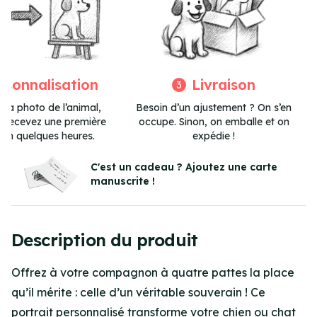
rsonnalisation
Livraison
3
 la photo de l’animal,
Besoin d’un ajustement ? On s’en
et recevez une première
occupe. Sinon, on emballe et on
 en quelques heures.
expédie !
Item
3
C'est un cadeau ? Ajoutez une carte
manuscrite !
of
3
Description du produit
Offrez à votre compagnon à quatre pattes la place
qu’il mérite : celle d’un véritable souverain ! Ce
portrait personnalisé transforme votre chien ou chat