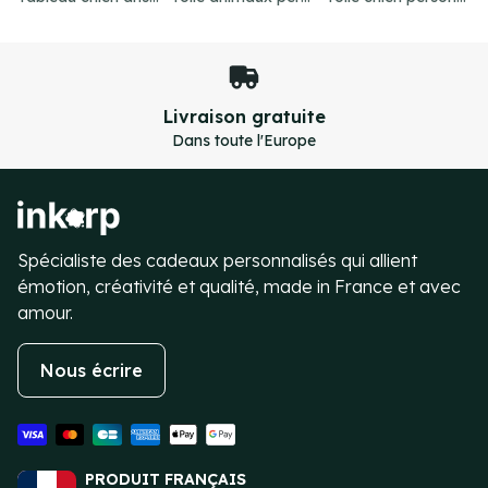
Paiement sécurisé
Transactions 100% sécurisées
Item
4
of
4
Spécialiste des cadeaux personnalisés qui allient
émotion, créativité et qualité, made in France et avec
amour.
Nous écrire
PRODUIT FRANÇAIS