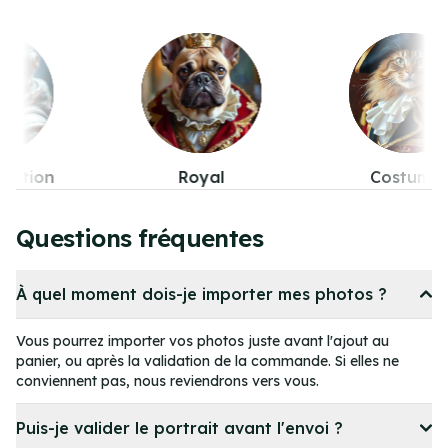
Royal
Costumes
Pop-cul
Item
5
Questions fréquentes
of
11
À quel moment dois-je importer mes photos ?
Vous pourrez importer vos photos juste avant l'ajout au
panier, ou après la validation de la commande. Si elles ne
conviennent pas, nous reviendrons vers vous.
Puis-je valider le portrait avant l'envoi ?