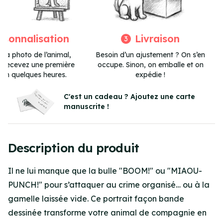
rsonnalisation
Livraison
3
 la photo de l’animal,
Besoin d’un ajustement ? On s’en
et recevez une première
occupe. Sinon, on emballe et on
 en quelques heures.
expédie !
Item
3
C'est un cadeau ? Ajoutez une carte
manuscrite !
of
3
Description du produit
Il ne lui manque que la bulle "BOOM!" ou "MIAOU-
PUNCH!" pour s’attaquer au crime organisé… ou à la
gamelle laissée vide. Ce portrait façon bande
dessinée transforme votre animal de compagnie en