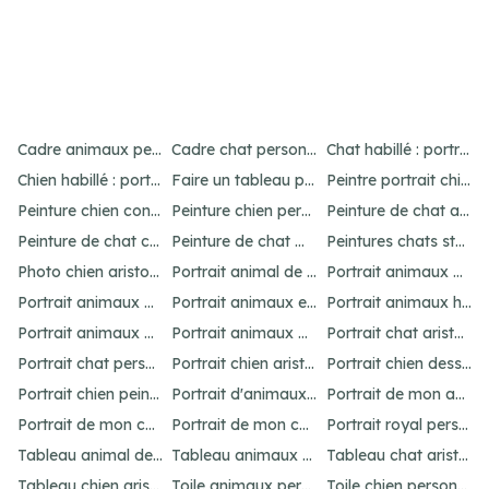
Item
4
Cadre animaux personnalisé : créez un portrait unique
Cadre chat personnalisé : créez un portrait unique
Chat habillé : portraits amusants et uniques
of
Chien habillé : portraits amusants et uniques
Faire un tableau personnalisé de son chien : idées et options
Peintre portrait chien : personnalisez votre animal
21
Peinture chien contemporain : personnalisez votre art
Peinture chien personnalisé : créez un chef-d'œuvre unique
Peinture de chat abstrait : idées pour un portrait unique
Peinture de chat connue : inspirations célèbres
Peinture de chat moderne : idées et inspirations uniques
Peintures chats stylisés : idées originales
Photo chien aristocrate : un portrait original
Portrait animal de compagnie : votre guide personnalisé
Portrait animaux aquarelle personnalisé
Portrait animaux dessin : personnalisez votre œuvre
Portrait animaux en costume : offrez un cadeau unique
Portrait animaux humanisés : idées et inspirations uniques
Portrait animaux peinture : créez un chef-d'œuvre unique
Portrait animaux personnalisé : l'art unique
Portrait chat aristocrate : un cadeau personnalisé
Portrait chat personnalisé : idées et options uniques
Portrait chien aristocrate : un cadeau personnalisé
Portrait chien dessin : personnalisez votre œuvre
Portrait chien peinture : personnalisez votre chef-d'œuvre
Portrait d'animaux d'après photo : idées uniques et originales
Portrait de mon animal : personnalisation unique
Portrait de mon chat : idées et options originales
Portrait de mon chien : idées et options originales
Portrait royal personnalisé : offrez un tableau unique
Tableau animal de compagnie : idées créatives et amusantes
Tableau animaux habillés : personnalisez votre portrait
Tableau chat aristocrate : un cadeau raffiné
Tableau chien aristocrate : offrez un cadeau unique
Toile animaux personnalisé : créez un chef-d'œuvre unique
Toile chien personnalisé : créez votre chef-d'œuvre unique