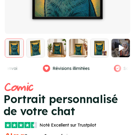
llimitées
Satisfaction garantie
Vra
Item
Comic
4
of
Portrait personnalisé
4
de votre chat
Noté
Excellent
sur Trustpilot