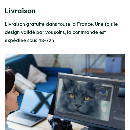
Item
4
Livraison
of
4
Livraison gratuite dans toute la France. Une fois le
design validé par vos soins, la commande est
expédiée sous 48-72h